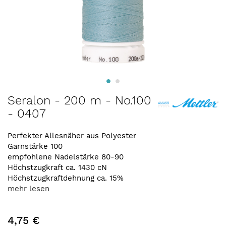
Zum
Seralon - 200 m - No.100
Anfang
- 0407
der
Bildergalerie
springen
Perfekter Allesnäher aus Polyester
Garnstärke 100
empfohlene Nadelstärke 80-90
Höchstzugkraft ca. 1430 cN
Höchstzugkraftdehnung ca. 15%
mehr lesen
4,75 €