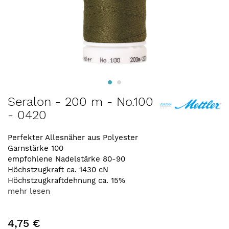
Zum
Seralon - 200 m - No.100
Anfang
- 0420
der
Bildergalerie
springen
Perfekter Allesnäher aus Polyester
Garnstärke 100
empfohlene Nadelstärke 80-90
Höchstzugkraft ca. 1430 cN
Höchstzugkraftdehnung ca. 15%
mehr lesen
4,75 €