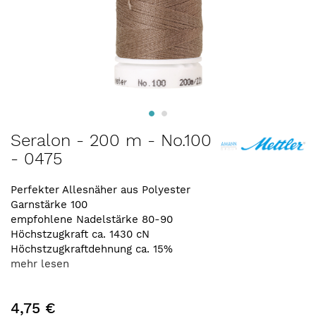
Zum
Seralon - 200 m - No.100
Anfang
- 0475
der
Bildergalerie
springen
Perfekter Allesnäher aus Polyester
Garnstärke 100
empfohlene Nadelstärke 80-90
Höchstzugkraft ca. 1430 cN
Höchstzugkraftdehnung ca. 15%
mehr lesen
4,75 €