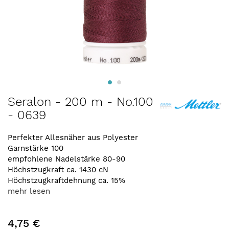
Zum
Seralon - 200 m - No.100
Anfang
- 0639
der
Bildergalerie
springen
Perfekter Allesnäher aus Polyester
Garnstärke 100
empfohlene Nadelstärke 80-90
Höchstzugkraft ca. 1430 cN
Höchstzugkraftdehnung ca. 15%
mehr lesen
4,75 €