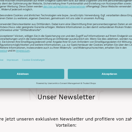
r auch Seide - Kleider machen Leute. Mit dem Universalfaden 
stigkeit und die idealen Gleiteigenschaftten machen den Allesnäh
eicht werden.
Newsletter
Unser Newsletter
e jetzt unseren exklusiven Newsletter und profitiere von za
Vorteilen: