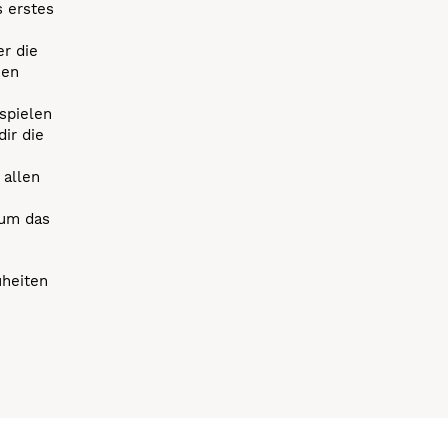
s erstes
r die
uen
spielen
dir die
 allen
 um das
uheiten