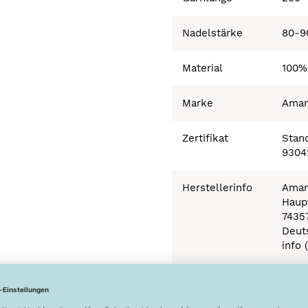
Nadelstärke
80-9
Material
100%
Marke
Ama
Zertifikat
Stand
9304
Herstellerinfo
Aman
Haupt
7435
Deut
info 
Besonderheiten
Ökot