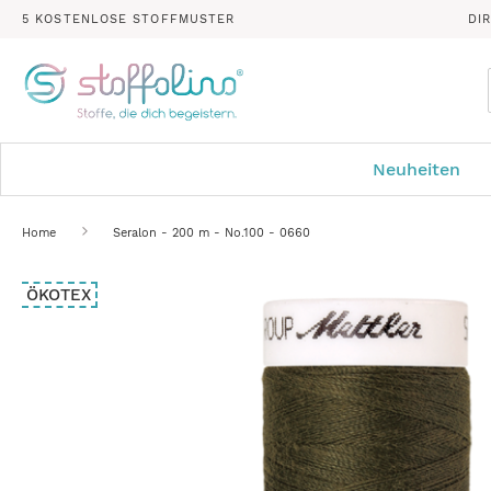
5 KOSTENLOSE STOFFMUSTER
DI
Neuheiten
Home
Seralon - 200 m - No.100 - 0660
Zum
ÖKOTEX
Ende
der
Bildergalerie
springen