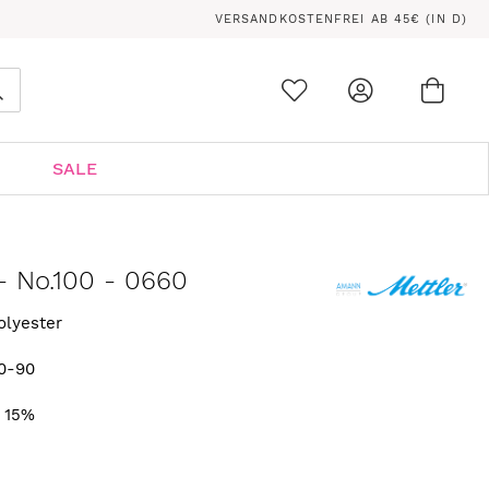
VERSANDKOSTENFREI AB 45€ (IN D)
Ware
0
Suche
SALE
- No.100 - 0660
olyester
0-90
. 15%