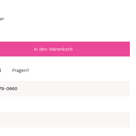
age
In den Warenkorb
l
Fragen?
678-0660