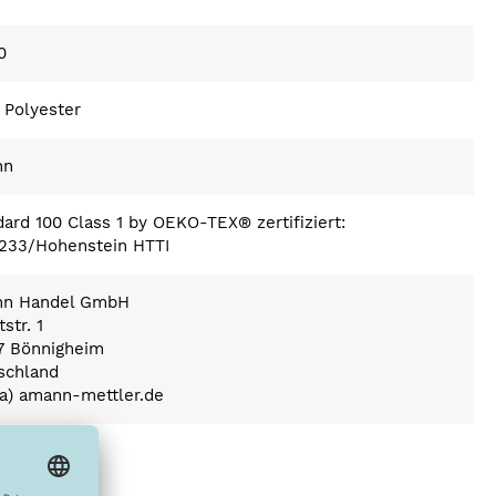
0
 Polyester
nn
ard 100 Class 1 by OEKO-TEX® zertifiziert:
233/Hohenstein HTTI
n Handel GmbH
str. 1
7 Bönnigheim
schland
(a) amann-mettler.de
ex