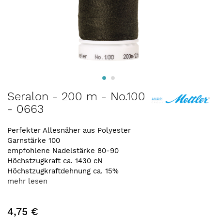
Zum
Seralon - 200 m - No.100
Anfang
- 0663
der
Bildergalerie
springen
Perfekter Allesnäher aus Polyester
Garnstärke 100
empfohlene Nadelstärke 80-90
Höchstzugkraft ca. 1430 cN
Höchstzugkraftdehnung ca. 15%
mehr lesen
4,75 €