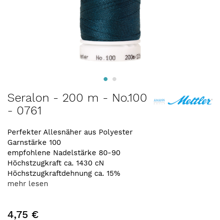
Zum
Seralon - 200 m - No.100
Anfang
- 0761
der
Bildergalerie
springen
Perfekter Allesnäher aus Polyester
Garnstärke 100
empfohlene Nadelstärke 80-90
Höchstzugkraft ca. 1430 cN
Höchstzugkraftdehnung ca. 15%
mehr lesen
4,75 €