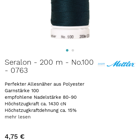
Zum
Seralon - 200 m - No.100
Anfang
- 0763
der
Bildergalerie
springen
Perfekter Allesnäher aus Polyester
Garnstärke 100
empfohlene Nadelstärke 80-90
Höchstzugkraft ca. 1430 cN
Höchstzugkraftdehnung ca. 15%
mehr lesen
4,75 €