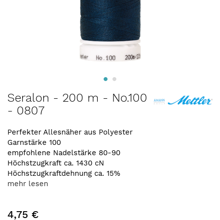
Zum
Seralon - 200 m - No.100
Anfang
- 0807
der
Bildergalerie
springen
Perfekter Allesnäher aus Polyester
Garnstärke 100
empfohlene Nadelstärke 80-90
Höchstzugkraft ca. 1430 cN
Höchstzugkraftdehnung ca. 15%
mehr lesen
4,75 €