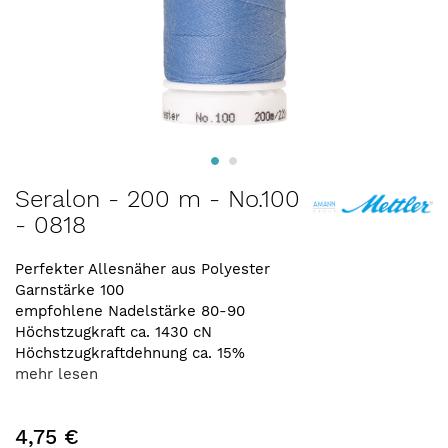
Zum
Seralon - 200 m - No.100
Anfang
- 0818
der
Bildergalerie
springen
Perfekter Allesnäher aus Polyester
Garnstärke 100
empfohlene Nadelstärke 80-90
Höchstzugkraft ca. 1430 cN
Höchstzugkraftdehnung ca. 15%
mehr lesen
4,75 €