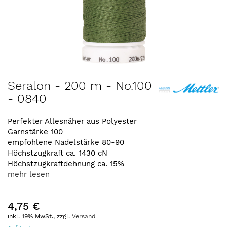
Zum
Seralon - 200 m - No.100
Anfang
- 0840
der
Bildergalerie
springen
Perfekter Allesnäher aus Polyester
Garnstärke 100
empfohlene Nadelstärke 80-90
Höchstzugkraft ca. 1430 cN
Höchstzugkraftdehnung ca. 15%
mehr lesen
4,75 €
inkl. 19% MwSt., zzgl.
Versand