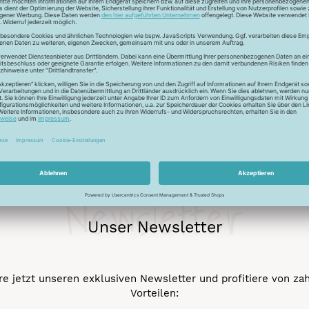
r auch Seide - Kleider machen Leute. Mit dem Universalfaden 
stigkeit und die idealen Gleiteigenschaftten machen den Allesnäh
eicht werden.
Newsletter
Unser Newsletter
e jetzt unseren exklusiven Newsletter und profitiere von za
Vorteilen: