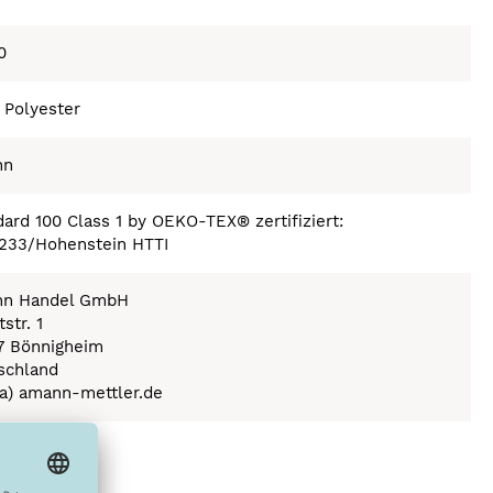
0
 Polyester
nn
ard 100 Class 1 by OEKO-TEX® zertifiziert:
233/Hohenstein HTTI
n Handel GmbH
str. 1
7 Bönnigheim
schland
(a) amann-mettler.de
ex