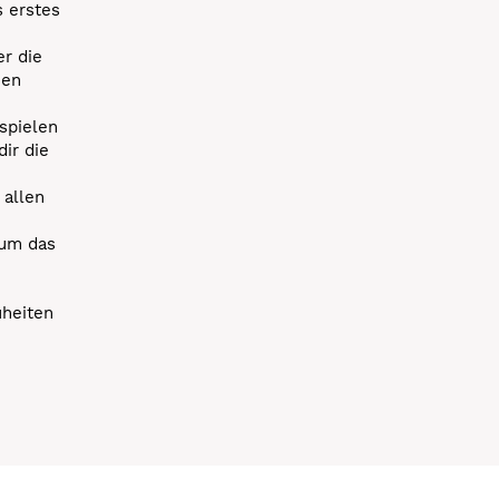
s erstes
r die
uen
spielen
dir die
 allen
 um das
uheiten