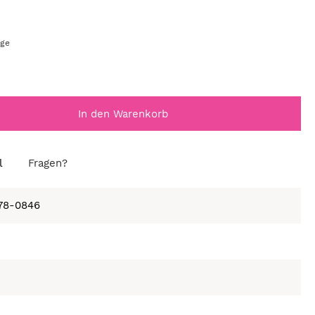
age
In den Warenkorb
l
Fragen?
678-0846