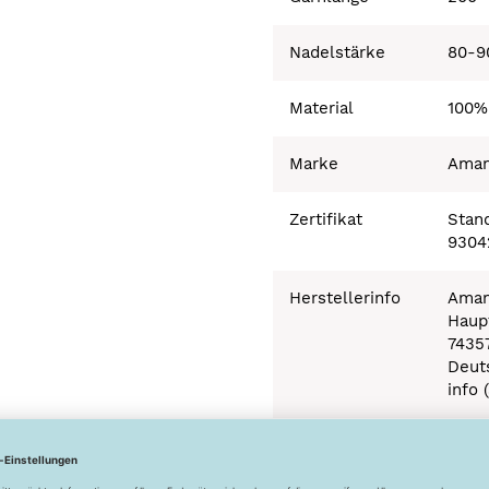
Nadelstärke
80-9
Material
100%
Marke
Ama
Zertifikat
Stand
9304
Herstellerinfo
Aman
Haupt
7435
Deut
info 
Besonderheiten
Ökot