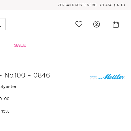
VERSANDKOSTENFREI AB 45€ (IN D)
Ware
0
Suche
SALE
- No.100 - 0846
olyester
0-90
. 15%