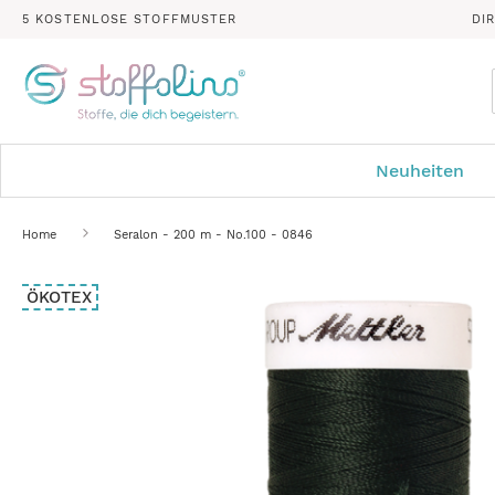
5 KOSTENLOSE STOFFMUSTER
DI
Neuheiten
Home
Seralon - 200 m - No.100 - 0846
Zum
ÖKOTEX
Ende
der
Bildergalerie
springen