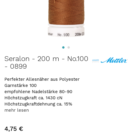
Zum
Seralon - 200 m - No.100
Anfang
- 0899
der
Bildergalerie
springen
Perfekter Allesnäher aus Polyester
Garnstärke 100
empfohlene Nadelstärke 80-90
Höchstzugkraft ca. 1430 cN
Höchstzugkraftdehnung ca. 15%
mehr lesen
4,75 €