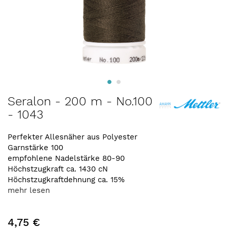
Zum
Seralon - 200 m - No.100
Anfang
- 1043
der
Bildergalerie
springen
Perfekter Allesnäher aus Polyester
Garnstärke 100
empfohlene Nadelstärke 80-90
Höchstzugkraft ca. 1430 cN
Höchstzugkraftdehnung ca. 15%
mehr lesen
4,75 €