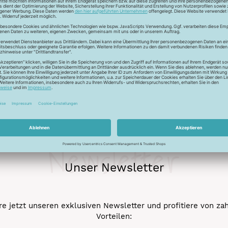
r auch Seide - Kleider machen Leute. Mit dem Universalfaden 
stigkeit und die idealen Gleiteigenschaftten machen den Allesnäh
eicht werden.
Newsletter
Unser Newsletter
e jetzt unseren exklusiven Newsletter und profitiere von za
Vorteilen: