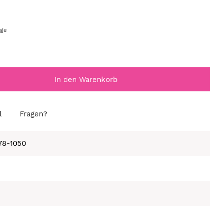
age
In den Warenkorb
l
Fragen?
678-1050