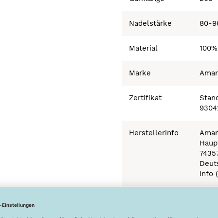
Nadelstärke
80-9
Material
100%
Marke
Ama
Zertifikat
Stand
9304
Herstellerinfo
Aman
Haupt
7435
Deut
info 
Besonderheiten
Ökot