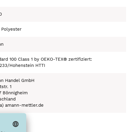
0
 Polyester
nn
ard 100 Class 1 by OEKO-TEX® zertifiziert:
233/Hohenstein HTTI
n Handel GmbH
str. 1
7 Bönnigheim
schland
(a) amann-mettler.de
ex