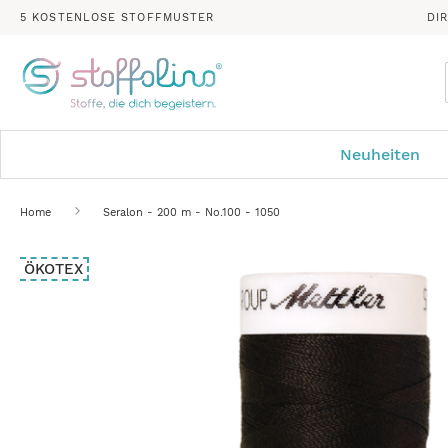
5 KOSTENLOSE STOFFMUSTER
DI
Neuheiten
Home
Seralon - 200 m - No.100 - 1050
Zum
ÖKOTEX
Ende
der
Bildergalerie
springen