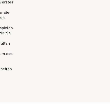
s erstes
r die
uen
spielen
dir die
 allen
 um das
uheiten