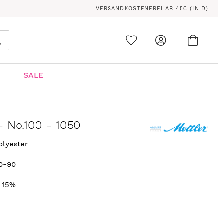
VERSANDKOSTENFREI AB 45€ (IN D)
Ware
0
Suche
SALE
- No.100 - 1050
olyester
0-90
. 15%