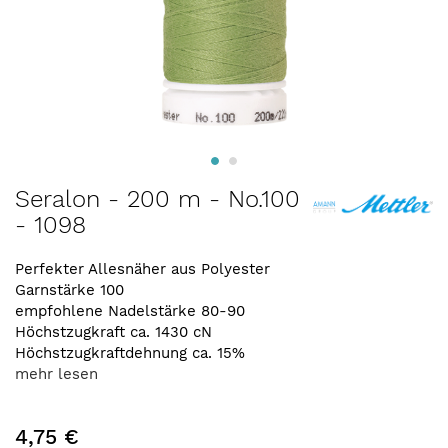
Zum
Seralon - 200 m - No.100
Anfang
- 1098
der
Bildergalerie
springen
Perfekter Allesnäher aus Polyester
Garnstärke 100
empfohlene Nadelstärke 80-90
Höchstzugkraft ca. 1430 cN
Höchstzugkraftdehnung ca. 15%
mehr lesen
4,75 €