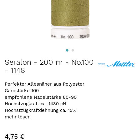
Zum
Seralon - 200 m - No.100
Anfang
- 1148
der
Bildergalerie
springen
Perfekter Allesnäher aus Polyester
Garnstärke 100
empfohlene Nadelstärke 80-90
Höchstzugkraft ca. 1430 cN
Höchstzugkraftdehnung ca. 15%
mehr lesen
4,75 €