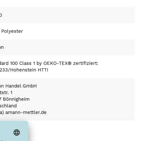
0
 Polyester
nn
ard 100 Class 1 by OEKO-TEX® zertifiziert:
233/Hohenstein HTTI
n Handel GmbH
str. 1
7 Bönnigheim
schland
(a) amann-mettler.de
ex