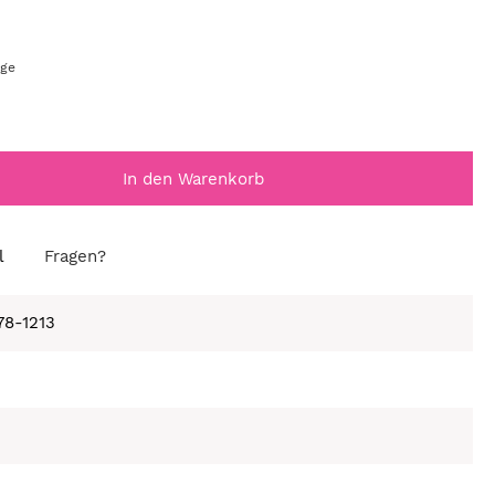
age
In den Warenkorb
l
Fragen?
78-1213