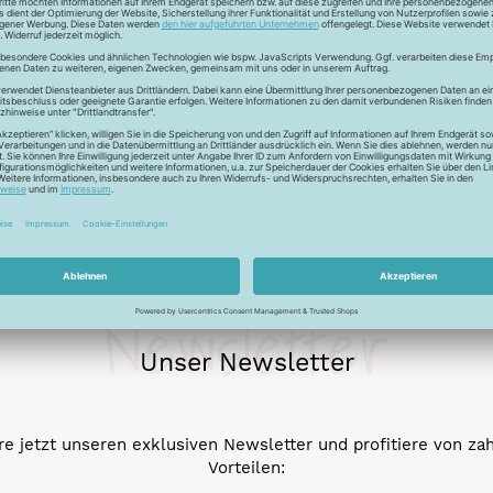
r auch Seide - Kleider machen Leute. Mit dem Universalfaden 
stigkeit und die idealen Gleiteigenschaftten machen den Allesnäh
eicht werden.
Newsletter
Unser Newsletter
e jetzt unseren exklusiven Newsletter und profitiere von za
Vorteilen: