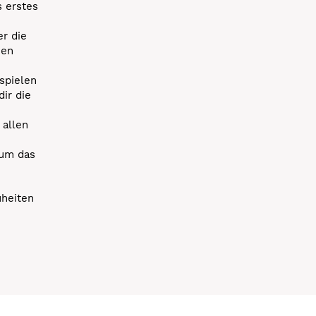
s erstes
r die
uen
spielen
dir die
 allen
 um das
uheiten