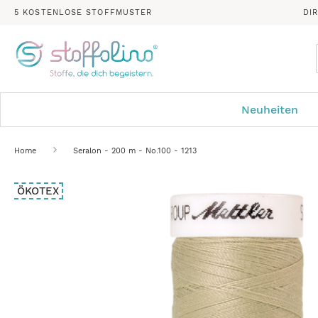
5 KOSTENLOSE STOFFMUSTER
DI
Neuheiten
Home
Seralon - 200 m - No.100 - 1213
Zum
ÖKOTEX
Ende
der
Bildergalerie
springen