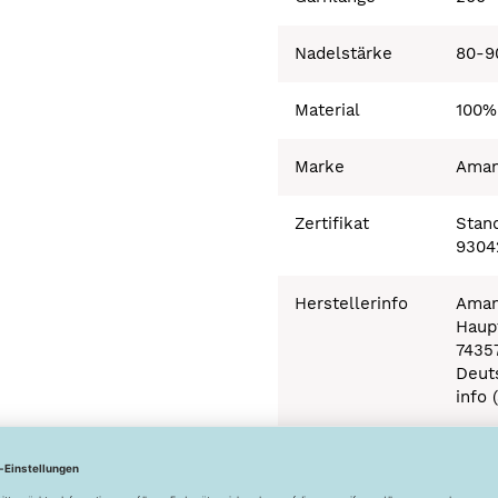
Nadelstärke
80-9
Material
100%
Marke
Ama
Zertifikat
Stand
9304
Herstellerinfo
Aman
Haupt
7435
Deut
info 
Besonderheiten
Ökot