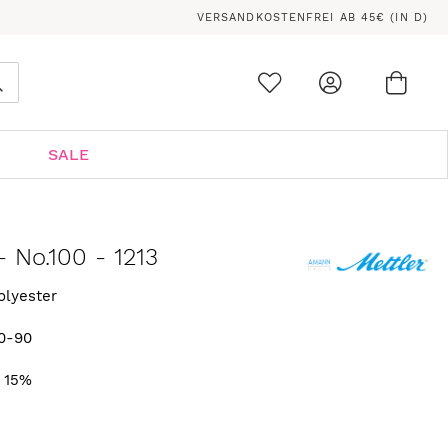
VERSANDKOSTENFREI AB 45€ (IN D)
Ware
0
Suche
SALE
 No.100 - 1213
olyester
0-90
. 15%