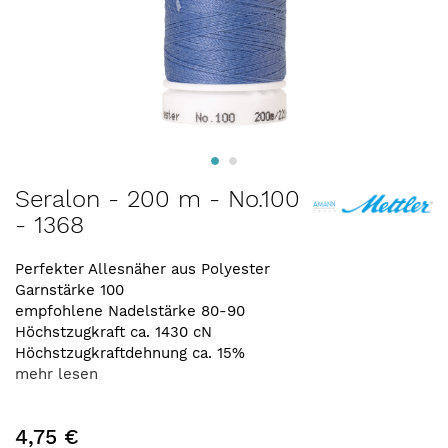
Zum
Seralon - 200 m - No.100
Anfang
- 1368
der
Bildergalerie
springen
Perfekter Allesnäher aus Polyester
Garnstärke 100
empfohlene Nadelstärke 80-90
Höchstzugkraft ca. 1430 cN
Höchstzugkraftdehnung ca. 15%
mehr lesen
4,75 €