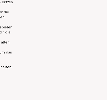
s erstes
r die
uen
spielen
dir die
 allen
 um das
uheiten