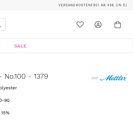
VERSANDKOSTENFREI AB 45€ (IN D)
Ware
0
Suche
SALE
 No.100 - 1379
olyester
0-90
. 15%