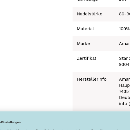
Nadelstärke
80-9
Material
100%
Marke
Ama
Zertifikat
Stand
9304
Herstellerinfo
Aman
Haupt
7435
Deut
info 
Besonderheiten
Ökot