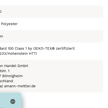
0
 Polyester
nn
ard 100 Class 1 by OEKO-TEX® zertifiziert:
233/Hohenstein HTTI
n Handel GmbH
str. 1
7 Bönnigheim
schland
(a) amann-mettler.de
ex