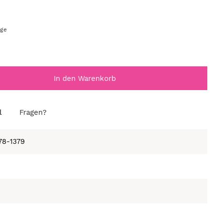
age
In den Warenkorb
l
Fragen?
78-1379