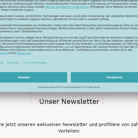
r auch Seide - Kleider machen Leute. Mit dem Universalfaden 
stigkeit und die idealen Gleiteigenschaftten machen den Allesnäh
eicht werden.
Newsletter
Unser Newsletter
e jetzt unseren exklusiven Newsletter und profitiere von za
Vorteilen: