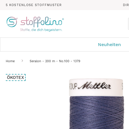
5 KOSTENLOSE STOFFMUSTER
DI
Neuheiten
Home
Seralon - 200 m - No.100 - 1379
Zum
ÖKOTEX
Ende
der
Bildergalerie
springen