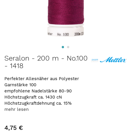
Zum
Seralon - 200 m - No.100
Anfang
- 1418
der
Bildergalerie
springen
Perfekter Allesnäher aus Polyester
Garnstärke 100
empfohlene Nadelstärke 80-90
Höchstzugkraft ca. 1430 cN
Höchstzugkraftdehnung ca. 15%
mehr lesen
4,75 €