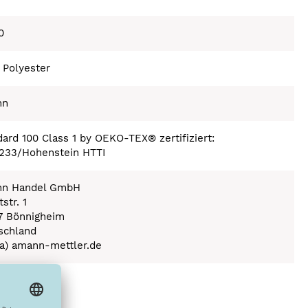
0
 Polyester
nn
ard 100 Class 1 by OEKO-TEX® zertifiziert:
233/Hohenstein HTTI
n Handel GmbH
str. 1
7 Bönnigheim
schland
(a) amann-mettler.de
ex