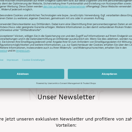
r auch Seide - Kleider machen Leute. Mit dem Universalfaden 
stigkeit und die idealen Gleiteigenschaftten machen den Allesnäh
eicht werden.
Newsletter
Unser Newsletter
e jetzt unseren exklusiven Newsletter und profitiere von za
Vorteilen: