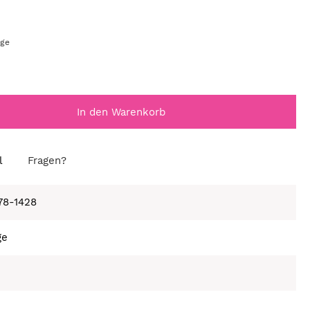
age
In den Warenkorb
l
Fragen?
678-1428
ge