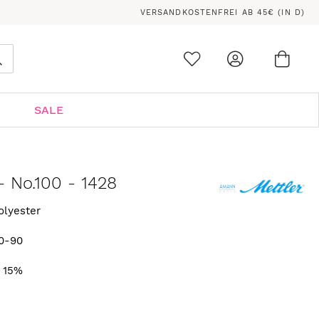
VERSANDKOSTENFREI AB 45€ (IN D)
Ware
0
Suche
SALE
- No.100 - 1428
olyester
0-90
. 15%