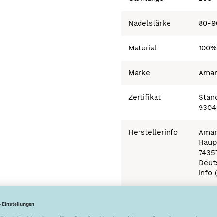
Nadelstärke
80-9
Material
100%
Marke
Ama
Zertifikat
Stand
9304
Herstellerinfo
Aman
Haupt
7435
Deut
info 
Besonderheiten
Ökot