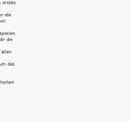
s erstes
r die
uen
spielen
dir die
 allen
 um das
uheiten