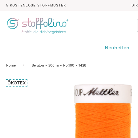
5 KOSTENLOSE STOFFMUSTER
DI
Neuheiten
Home
Seralon - 200 m - No.100 - 1428
Zum
ÖKOTEX
Ende
der
Bildergalerie
springen