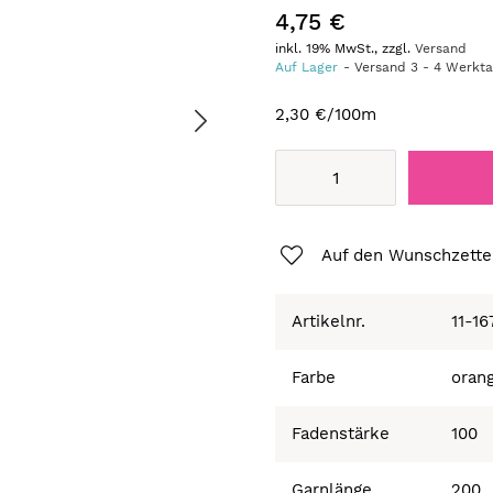
4,75 €
inkl. 19% MwSt., zzgl.
Versand
Auf Lager
Versand
3
-
4
Werkt
2,30 €
/100m
Auf den Wunschzette
Artikelnr.
11-1
Farbe
oran
Fadenstärke
100
Garnlänge
200