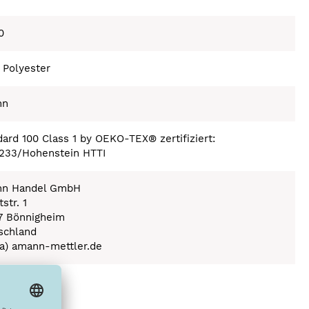
0
 Polyester
nn
ard 100 Class 1 by OEKO-TEX® zertifiziert:
233/Hohenstein HTTI
n Handel GmbH
str. 1
7 Bönnigheim
schland
(a) amann-mettler.de
ex