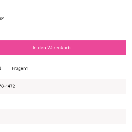
age
In den Warenkorb
l
Fragen?
78-1472