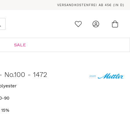
VERSANDKOSTENFREI AB 45€ (IN D)
Ware
0
Suche
SALE
 No.100 - 1472
olyester
0-90
. 15%