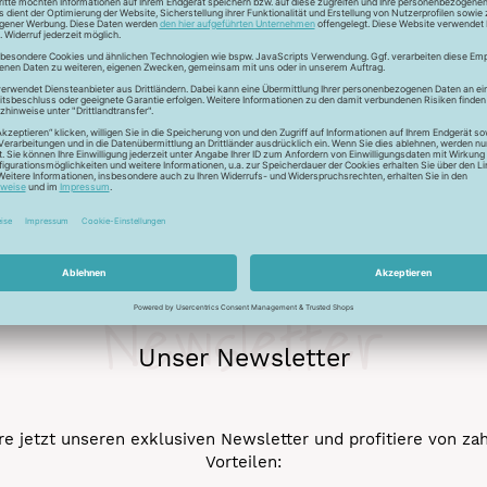
r auch Seide - Kleider machen Leute. Mit dem Universalfaden 
stigkeit und die idealen Gleiteigenschaftten machen den Allesnäh
eicht werden.
Newsletter
Unser Newsletter
e jetzt unseren exklusiven Newsletter und profitiere von za
Vorteilen: