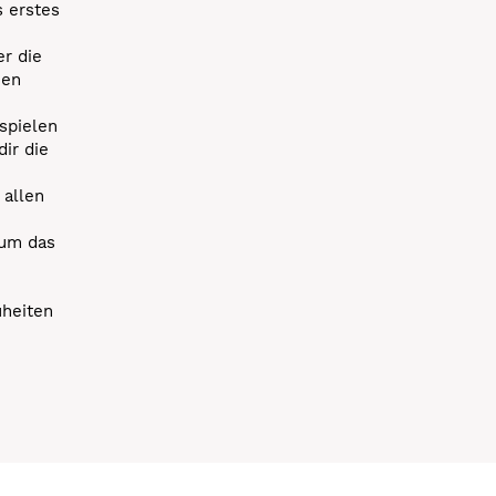
s erstes
r die
uen
spielen
dir die
 allen
 um das
uheiten