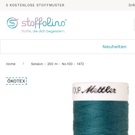
5 KOSTENLOSE STOFFMUSTER
DI
Neuheiten
Home
Seralon - 200 m - No.100 - 1472
Zum
ÖKOTEX
Ende
der
Bildergalerie
springen