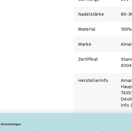
Nadelstärke
80-9
Material
100%
Marke
Ama
Zertifikat
Stand
9304
Herstellerinfo
Aman
Haupt
7435
Deut
info 
Besonderheiten
Ökot