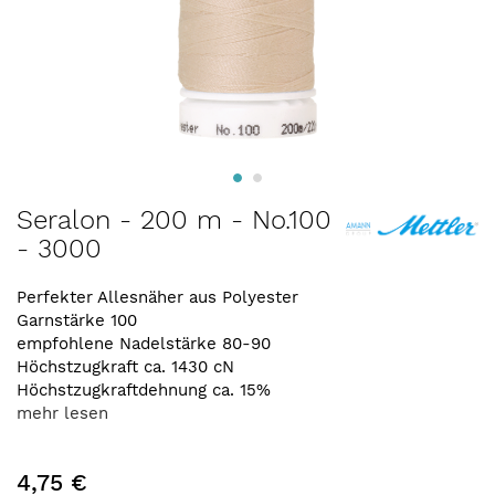
Zum
Seralon - 200 m - No.100
Anfang
- 3000
der
Bildergalerie
springen
Perfekter Allesnäher aus Polyester
Garnstärke 100
empfohlene Nadelstärke 80-90
Höchstzugkraft ca. 1430 cN
Höchstzugkraftdehnung ca. 15%
mehr lesen
4,75 €