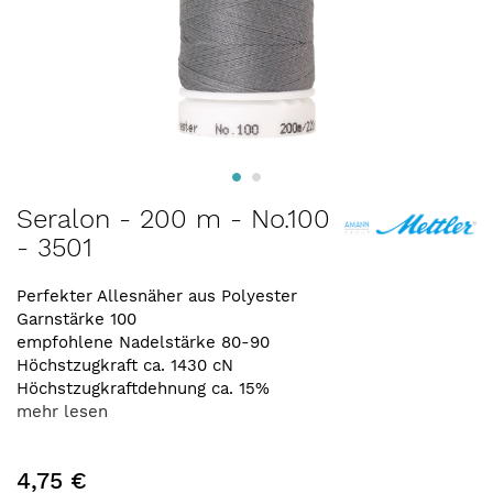
Zum
Seralon - 200 m - No.100
Anfang
- 3501
der
Bildergalerie
springen
Perfekter Allesnäher aus Polyester
Garnstärke 100
empfohlene Nadelstärke 80-90
Höchstzugkraft ca. 1430 cN
Höchstzugkraftdehnung ca. 15%
mehr lesen
4,75 €