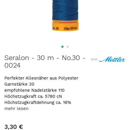
Zum
Seralon - 30 m - No.30 -
Anfang
0024
der
Bildergalerie
springen
Perfekter Allesnäher aus Polyester
Garnstärke 30
empfohlene Nadelstärke 110
Höchstzugkraft ca. 5780 cN
Höchstzugkraftdehnung ca. 16%
mehr lesen
3,30 €