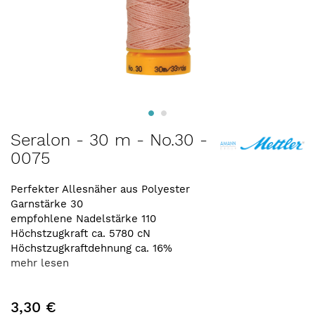
Zum
Seralon - 30 m - No.30 -
Anfang
0075
der
Bildergalerie
springen
Perfekter Allesnäher aus Polyester
Garnstärke 30
empfohlene Nadelstärke 110
Höchstzugkraft ca. 5780 cN
Höchstzugkraftdehnung ca. 16%
mehr lesen
3,30 €