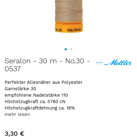
Zum
Seralon - 30 m - No.30 -
Anfang
0537
der
Bildergalerie
springen
Perfekter Allesnäher aus Polyester
Garnstärke 30
empfohlene Nadelstärke 110
Höchstzugkraft ca. 5780 cN
Höchstzugkraftdehnung ca. 16%
mehr lesen
3,30 €