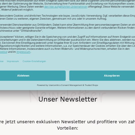
r auch Seide - Kleider machen Leute. Mit dem Universalfaden 
stigkeit und die idealen Gleiteigenschaftten machen den Allesnäh
eicht werden.
Newsletter
Unser Newsletter
e jetzt unseren exklusiven Newsletter und profitiere von za
Vorteilen: