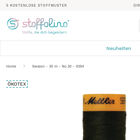
5 KOSTENLOSE STOFFMUSTER
DI
Neuheiten
Home
Seralon - 30 m - No.30 - 0554
Zum
ÖKOTEX
Ende
der
Bildergalerie
springen