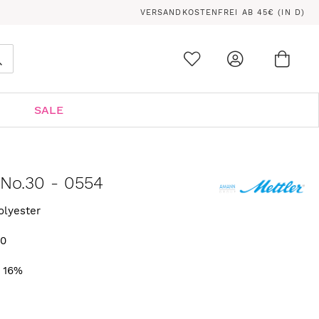
VERSANDKOSTENFREI AB 45€ (IN D)
Ware
0
Suche
SALE
 No.30 - 0554
olyester
10
N
. 16%