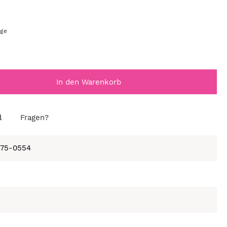
age
In den Warenkorb
l
Fragen?
675-0554