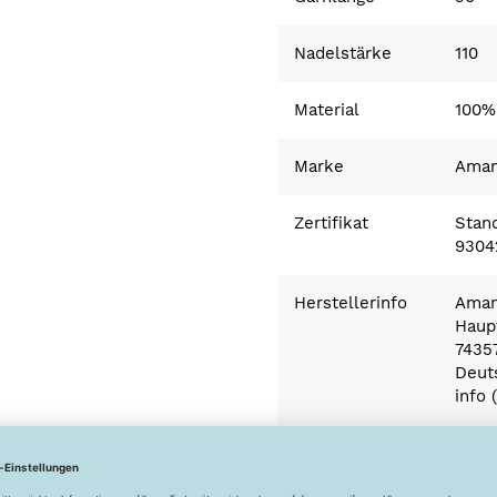
Nadelstärke
110
Material
100%
Marke
Ama
Zertifikat
Stand
9304
Herstellerinfo
Aman
Haupt
7435
Deut
info 
Besonderheiten
Ökot