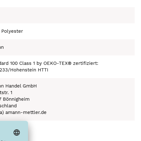
 Polyester
nn
ard 100 Class 1 by OEKO-TEX® zertifiziert:
233/Hohenstein HTTI
n Handel GmbH
str. 1
7 Bönnigheim
schland
(a) amann-mettler.de
ex