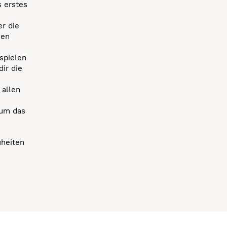
s erstes
r die
uen
spielen
dir die
 allen
 um das
uheiten