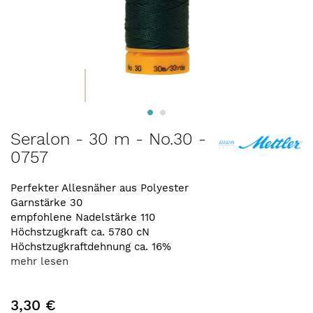
Zum
Seralon - 30 m - No.30 -
Anfang
0757
der
Bildergalerie
springen
Perfekter Allesnäher aus Polyester
Garnstärke 30
empfohlene Nadelstärke 110
Höchstzugkraft ca. 5780 cN
Höchstzugkraftdehnung ca. 16%
mehr lesen
3,30 €