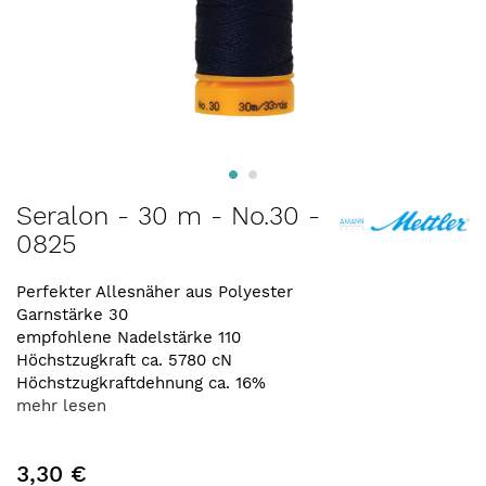
Zum
Seralon - 30 m - No.30 -
Anfang
0825
der
Bildergalerie
springen
Perfekter Allesnäher aus Polyester
Garnstärke 30
empfohlene Nadelstärke 110
Höchstzugkraft ca. 5780 cN
Höchstzugkraftdehnung ca. 16%
mehr lesen
3,30 €