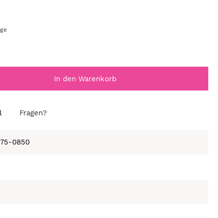
age
In den Warenkorb
l
Fragen?
675-0850