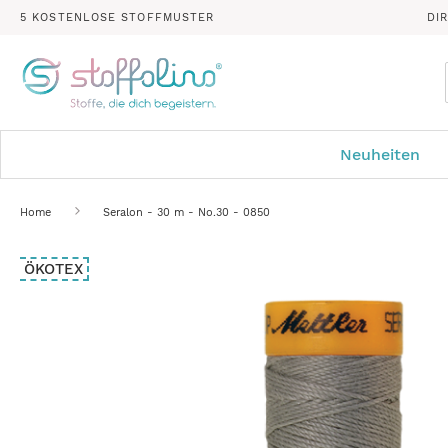
5 KOSTENLOSE STOFFMUSTER
DI
Neuheiten
Home
Seralon - 30 m - No.30 - 0850
Zum
ÖKOTEX
Ende
der
Bildergalerie
springen