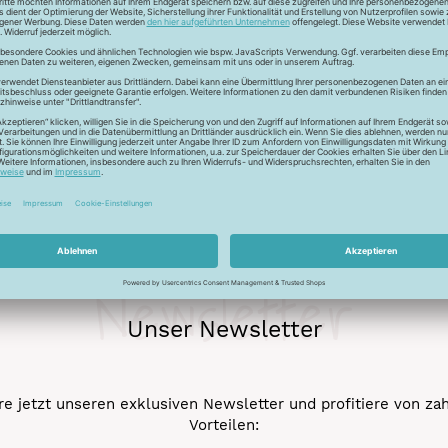
r auch Seide - Kleider machen Leute. Mit dem Universalfaden 
stigkeit und die idealen Gleiteigenschaftten machen den Allesnäh
eicht werden.
Newsletter
Unser Newsletter
e jetzt unseren exklusiven Newsletter und profitiere von za
Vorteilen: