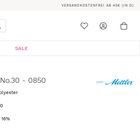
VERSANDKOSTENFREI AB 45€ (IN D)
Ware
0
Suche
SALE
 No.30 - 0850
olyester
10
N
. 16%