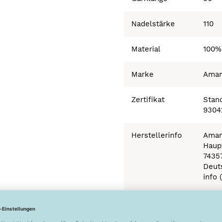
Nadelstärke
110
Material
100%
Marke
Ama
Zertifikat
Stand
9304
Herstellerinfo
Aman
Haupt
7435
Deut
info 
Besonderheiten
Ökot