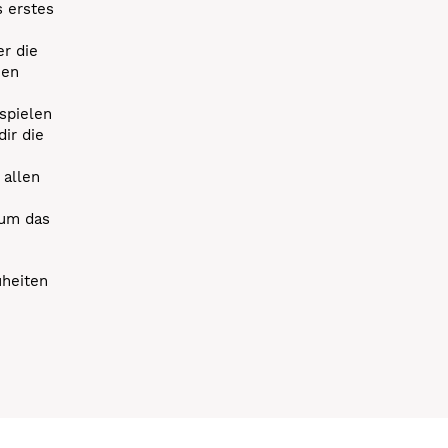
s erstes
r die
uen
spielen
dir die
 allen
 um das
uheiten