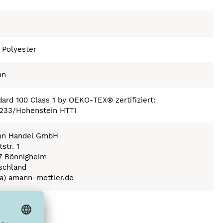
 Polyester
nn
ard 100 Class 1 by OEKO-TEX® zertifiziert:
233/Hohenstein HTTI
n Handel GmbH
str. 1
7 Bönnigheim
schland
(a) amann-mettler.de
ex