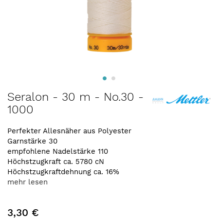
Zum
Seralon - 30 m - No.30 -
Anfang
1000
der
Bildergalerie
springen
Perfekter Allesnäher aus Polyester
Garnstärke 30
empfohlene Nadelstärke 110
Höchstzugkraft ca. 5780 cN
Höchstzugkraftdehnung ca. 16%
mehr lesen
3,30 €