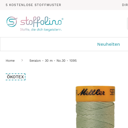
5 KOSTENLOSE STOFFMUSTER
DI
Neuheiten
Home
Seralon - 30 m - No.30 - 1095
Zum
ÖKOTEX
Ende
der
Bildergalerie
springen