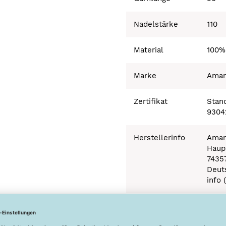
Nadelstärke
110
Material
100%
Marke
Ama
Zertifikat
Stand
9304
Herstellerinfo
Aman
Haupt
7435
Deut
info 
Besonderheiten
Ökot