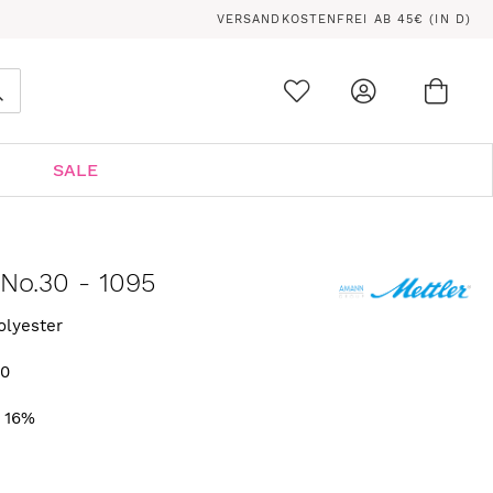
VERSANDKOSTENFREI AB 45€ (IN D)
Ware
0
Suche
SALE
 No.30 - 1095
olyester
10
N
. 16%