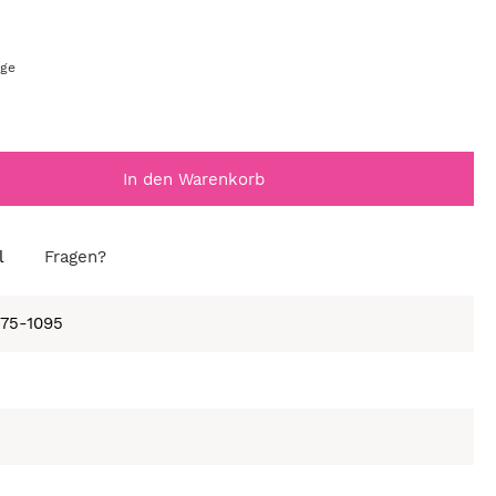
age
In den Warenkorb
l
Fragen?
675-1095