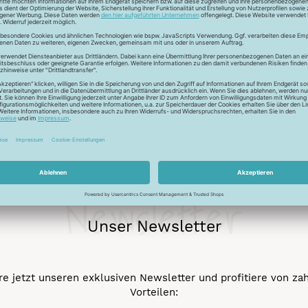
r auch Seide - Kleider machen Leute. Mit dem Universalfaden 
stigkeit und die idealen Gleiteigenschaftten machen den Allesnäh
eicht werden.
Newsletter
Unser Newsletter
e jetzt unseren exklusiven Newsletter und profitiere von za
Vorteilen: