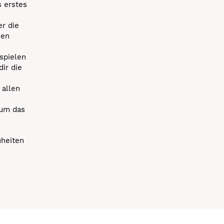
s erstes
r die
uen
spielen
dir die
 allen
 um das
uheiten