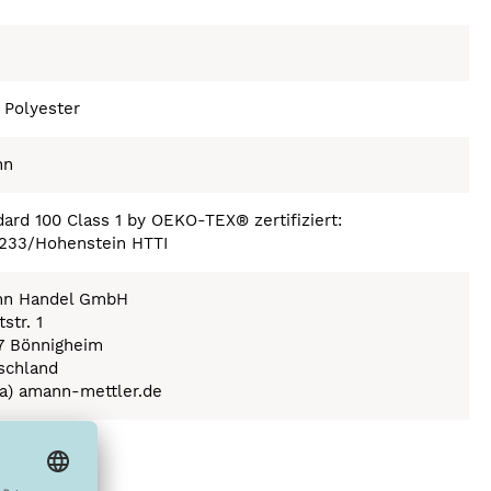
 Polyester
nn
ard 100 Class 1 by OEKO-TEX® zertifiziert:
233/Hohenstein HTTI
n Handel GmbH
str. 1
7 Bönnigheim
schland
(a) amann-mettler.de
ex