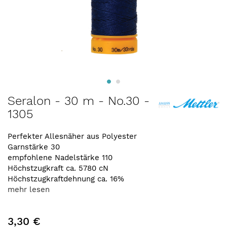
Zum
Seralon - 30 m - No.30 -
Anfang
1305
der
Bildergalerie
springen
Perfekter Allesnäher aus Polyester
Garnstärke 30
empfohlene Nadelstärke 110
Höchstzugkraft ca. 5780 cN
Höchstzugkraftdehnung ca. 16%
mehr lesen
3,30 €