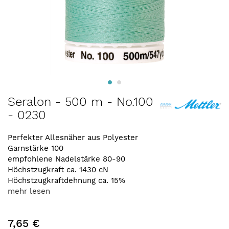
Zum
Seralon - 500 m - No.100
Anfang
- 0230
der
Bildergalerie
springen
Perfekter Allesnäher aus Polyester
Garnstärke 100
empfohlene Nadelstärke 80-90
Höchstzugkraft ca. 1430 cN
Höchstzugkraftdehnung ca. 15%
mehr lesen
7,65 €