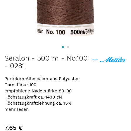
Zum
Seralon - 500 m - No.100
Anfang
- 0281
der
Bildergalerie
springen
Perfekter Allesnäher aus Polyester
Garnstärke 100
empfohlene Nadelstärke 80-90
Höchstzugkraft ca. 1430 cN
Höchstzugkraftdehnung ca. 15%
mehr lesen
7,65 €