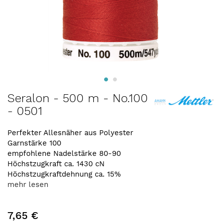
Zum
Seralon - 500 m - No.100
Anfang
- 0501
der
Bildergalerie
springen
Perfekter Allesnäher aus Polyester
Garnstärke 100
empfohlene Nadelstärke 80-90
Höchstzugkraft ca. 1430 cN
Höchstzugkraftdehnung ca. 15%
mehr lesen
7,65 €