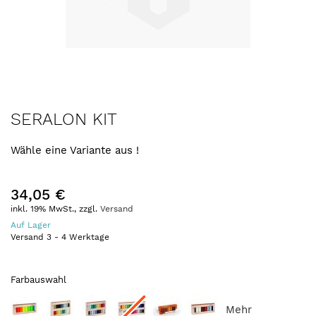
Zum
SERALON KIT
Anfang
der
Wähle eine Variante aus !
Bildergalerie
springen
34,05 €
inkl. 19% MwSt., zzgl.
Versand
Auf Lager
Versand
3
-
4
Werktage
Farbauswahl
Mehr