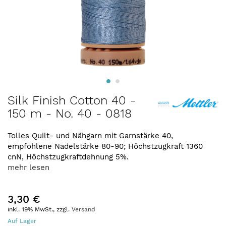
Zum
Silk Finish Cotton 40 -
Anfang
150 m - No. 40 - 0818
der
Bildergalerie
springen
Tolles Quilt- und Nähgarn mit Garnstärke 40,
empfohlene Nadelstärke 80-90; Höchstzugkraft 1360
cnN, Höchstzugkraftdehnung 5%.
mehr lesen
3,30 €
inkl. 19% MwSt., zzgl.
Versand
Auf Lager