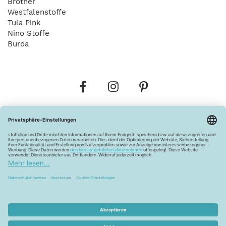
Brother
Westfalenstoffe
Tula Pink
Nino Stoffe
Burda
Bestellungen
Versandkosten
AGB
Datenschutz
Widerrufsbelehrung
Vertrag widerrufen
Barrierefreiheitserklärung
Zahlungsarten
Über uns
Kontakt
Lagerverkauf
FAQ
Impressum
Pflegehinweise