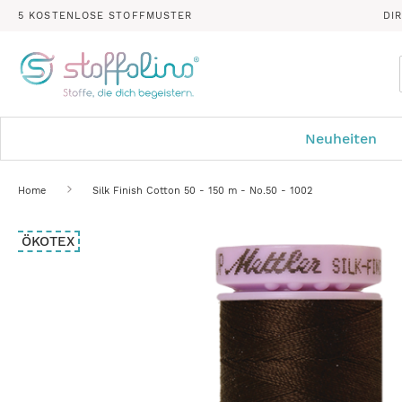
5 KOSTENLOSE STOFFMUSTER
DI
Neuheiten
Home
Silk Finish Cotton 50 - 150 m - No.50 - 1002
Zum
ÖKOTEX
Ende
der
Bildergalerie
springen