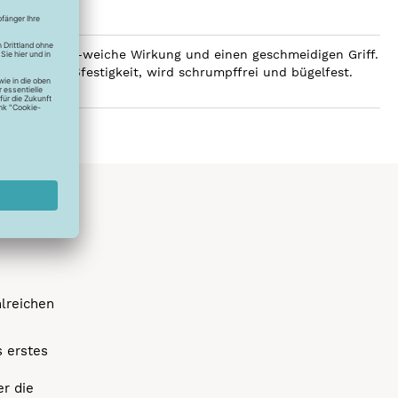
 eine luxuriös-weiche Wirkung und einen geschmeidigen Griff.
e hohe Reißfestigkeit, wird schrumpffrei und bügelfest.
hlreichen
s erstes
r die