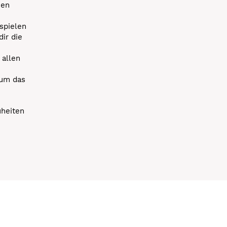
uen
spielen
dir die
 allen
 um das
uheiten