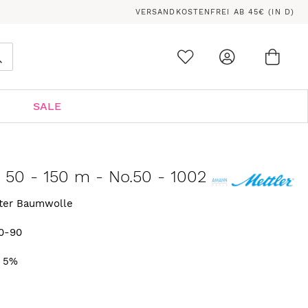
VERSANDKOSTENFREI AB 45€ (IN D)
Ware
0
Suche
SALE
n 50 - 150 m - No.50 - 1002
rter Baumwolle
0-90
. 5%