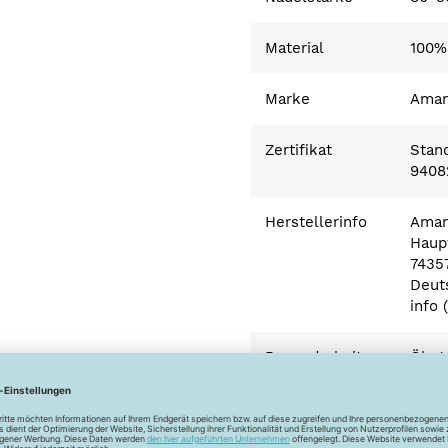
Material
100%
Marke
Ama
Zertifikat
Stand
9408
Herstellerinfo
Aman
Haupt
7435
Deut
info 
Besonderheiten
Ökot