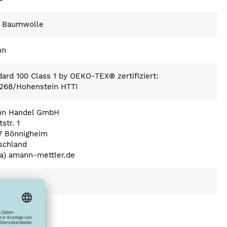
 Baumwolle
nn
ard 100 Class 1 by OEKO-TEX® zertifiziert:
268/Hohenstein HTTI
n Handel GmbH
str. 1
7 Bönnigheim
schland
(a) amann-mettler.de
ex