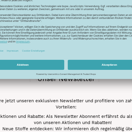
ckfaden für feinste Baumwollkreationen. Das Garn besticht durch
chungen. Durch den Mercerisationsprozess erlangt das Garn ein
ergarn und kann auch nicht gebleicht werden.
Newsletter
Unser Newsletter
e jetzt unseren exklusiven Newsletter und profitiere von za
Vorteilen:
ktionen und Rabatte: Als Newsletter Abonnent erfährst du al
von unseren Aktionen und Rabatten!
Neue Stoffe entdecken: Wir informieren dich regelmäßig übe