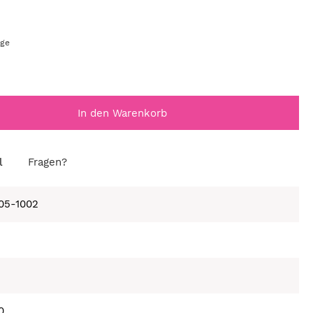
age
In den Warenkorb
l
Fragen?
105-1002
0