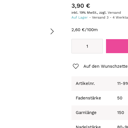
3,90 €
inkl. 19% MwSt., zzgl.
Versand
Auf Lager
Versand
3
-
4
Werkt
2,60 €
/100m
Auf den Wunschzette
Artikelnr.
11-9
Fadenstärke
50
Garnlänge
150
Nadelstärke
80-9