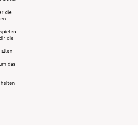
r die
uen
spielen
dir die
 allen
 um das
uheiten