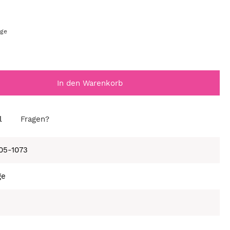
age
In den Warenkorb
l
Fragen?
105-1073
ge