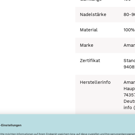
Nadelstärke
80-9
Material
100%
Marke
Ama
Zertifikat
Stand
9408
Herstellerinfo
Aman
Haupt
7435
Deut
info 
Besonderheiten
Ökot