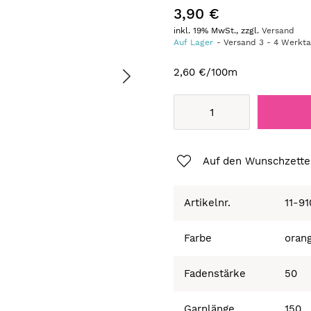
3,90 €
inkl. 19% MwSt., zzgl.
Versand
Auf Lager
Versand
3
-
4
Werkt
2,60 €
/100m
Auf den Wunschzette
Artikelnr.
11-9
Farbe
oran
Fadenstärke
50
Garnlänge
150