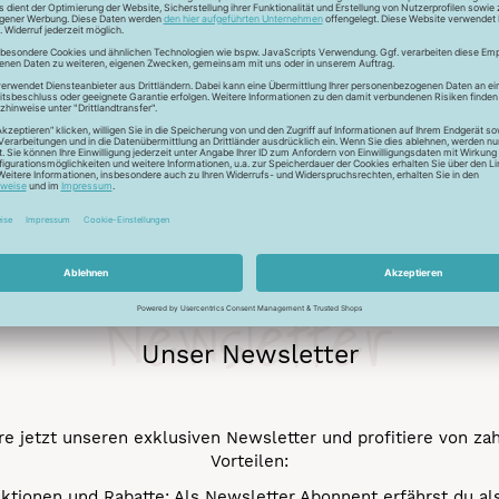
ckfaden für feinste Baumwollkreationen. Das Garn besticht durch
chungen. Durch den Mercerisationsprozess erlangt das Garn ein
ergarn und kann auch nicht gebleicht werden.
Newsletter
Unser Newsletter
e jetzt unseren exklusiven Newsletter und profitiere von za
Vorteilen:
ktionen und Rabatte: Als Newsletter Abonnent erfährst du al