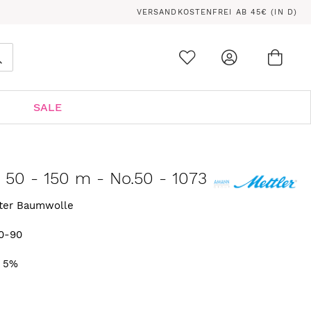
VERSANDKOSTENFREI AB 45€ (IN D)
Ware
0
Suche
SALE
n 50 - 150 m - No.50 - 1073
rter Baumwolle
0-90
. 5%