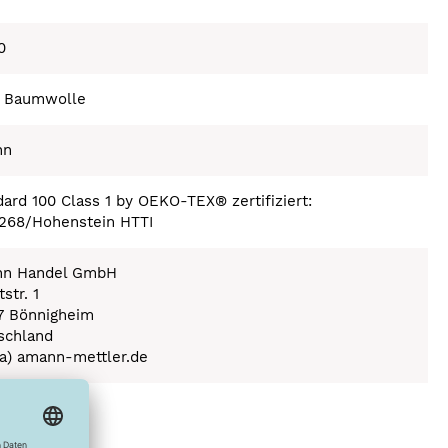
0
 Baumwolle
nn
ard 100 Class 1 by OEKO-TEX® zertifiziert:
268/Hohenstein HTTI
n Handel GmbH
str. 1
7 Bönnigheim
schland
(a) amann-mettler.de
ex