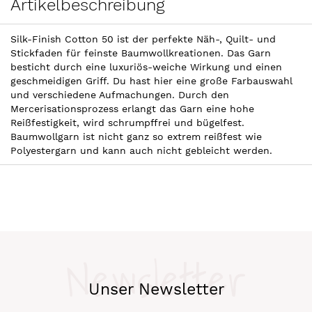
Artikelbeschreibung
Silk-Finish Cotton 50 ist der perfekte Näh-, Quilt- und
Stickfaden für feinste Baumwollkreationen. Das Garn
besticht durch eine luxuriös-weiche Wirkung und einen
geschmeidigen Griff. Du hast hier eine große Farbauswahl
und verschiedene Aufmachungen. Durch den
Mercerisationsprozess erlangt das Garn eine hohe
Reißfestigkeit, wird schrumpffrei und bügelfest.
Baumwollgarn ist nicht ganz so extrem reißfest wie
Polyestergarn und kann auch nicht gebleicht werden.
Newsletter
Unser Newsletter