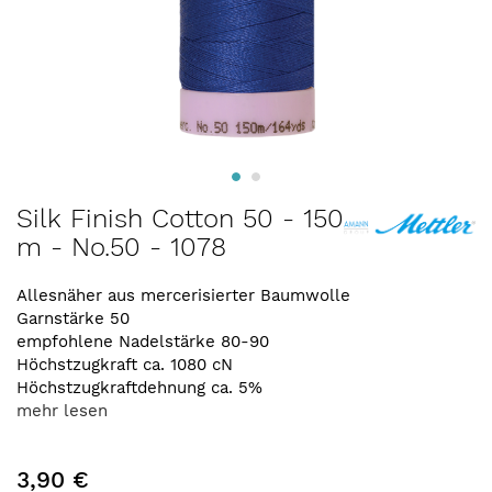
Zum
Silk Finish Cotton 50 - 150
Anfang
m - No.50 - 1078
der
Bildergalerie
springen
Allesnäher aus mercerisierter Baumwolle
Garnstärke 50
empfohlene Nadelstärke 80-90
Höchstzugkraft ca. 1080 cN
Höchstzugkraftdehnung ca. 5%
mehr lesen
3,90 €