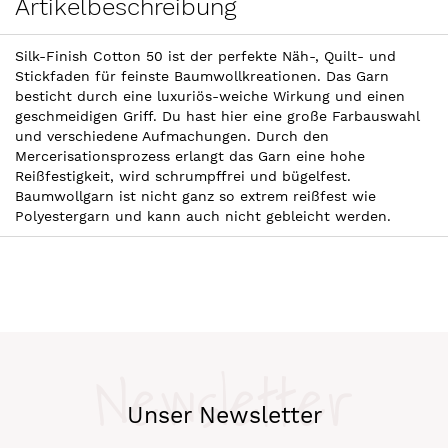
Artikelbeschreibung
Silk-Finish Cotton 50 ist der perfekte Näh-, Quilt- und
Stickfaden für feinste Baumwollkreationen. Das Garn
besticht durch eine luxuriös-weiche Wirkung und einen
geschmeidigen Griff. Du hast hier eine große Farbauswahl
und verschiedene Aufmachungen. Durch den
Mercerisationsprozess erlangt das Garn eine hohe
Reißfestigkeit, wird schrumpffrei und bügelfest.
Baumwollgarn ist nicht ganz so extrem reißfest wie
Polyestergarn und kann auch nicht gebleicht werden.
Newsletter
Unser Newsletter