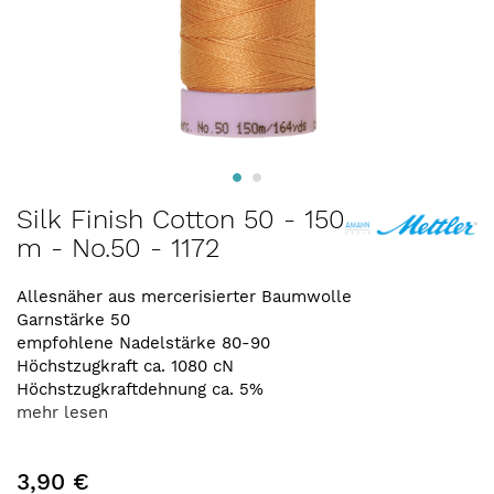
Zum
Silk Finish Cotton 50 - 150
Anfang
m - No.50 - 1172
der
Bildergalerie
springen
Allesnäher aus mercerisierter Baumwolle
Garnstärke 50
empfohlene Nadelstärke 80-90
Höchstzugkraft ca. 1080 cN
Höchstzugkraftdehnung ca. 5%
mehr lesen
3,90 €