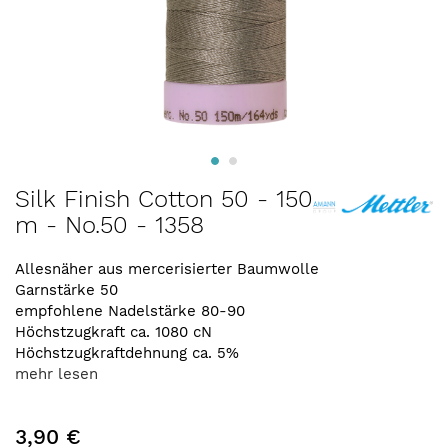
Zum
Silk Finish Cotton 50 - 150
Anfang
m - No.50 - 1358
der
Bildergalerie
springen
Allesnäher aus mercerisierter Baumwolle
Garnstärke 50
empfohlene Nadelstärke 80-90
Höchstzugkraft ca. 1080 cN
Höchstzugkraftdehnung ca. 5%
mehr lesen
3,90 €