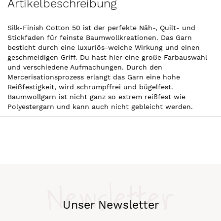
Artikelbeschreibung
Silk-Finish Cotton 50 ist der perfekte Näh-, Quilt- und
Stickfaden für feinste Baumwollkreationen. Das Garn
besticht durch eine luxuriös-weiche Wirkung und einen
geschmeidigen Griff. Du hast hier eine große Farbauswahl
und verschiedene Aufmachungen. Durch den
Mercerisationsprozess erlangt das Garn eine hohe
Reißfestigkeit, wird schrumpffrei und bügelfest.
Baumwollgarn ist nicht ganz so extrem reißfest wie
Polyestergarn und kann auch nicht gebleicht werden.
Newsletter
Unser Newsletter