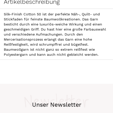
Artikelbeschreibung
Silk-Finish Cotton 50 ist der perfekte Näh-, Quilt- und
Stickfaden für feinste Baumwollkreationen. Das Garn
besticht durch eine luxuriös-weiche Wirkung und einen
geschmeidigen Griff. Du hast hier eine große Farbauswahl
und verschiedene Aufmachungen. Durch den
Mercerisationsprozess erlangt das Garn eine hohe
Reißfestigkeit, wird schrumpffrei und bügelfest.
Baumwollgarn ist nicht ganz so extrem reißfest wie
Polyestergarn und kann auch nicht gebleicht werden.
Newsletter
Unser Newsletter