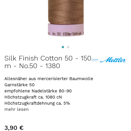
Zum
Silk Finish Cotton 50 - 150
Anfang
m - No.50 - 1380
der
Bildergalerie
springen
Allesnäher aus mercerisierter Baumwolle
Garnstärke 50
empfohlene Nadelstärke 80-90
Höchstzugkraft ca. 1080 cN
Höchstzugkraftdehnung ca. 5%
mehr lesen
3,90 €