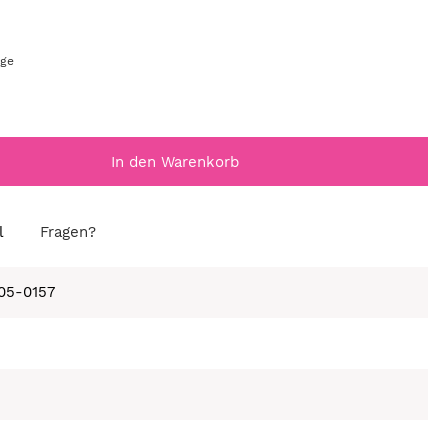
age
In den Warenkorb
l
Fragen?
105-0157