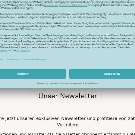
ckfaden für feinste Baumwollkreationen. Das Garn besticht durch
chungen. Durch den Mercerisationsprozess erlangt das Garn ein
ergarn und kann auch nicht gebleicht werden.
Newsletter
Unser Newsletter
e jetzt unseren exklusiven Newsletter und profitiere von za
Vorteilen:
ktionen und Rabatte: Als Newsletter Abonnent erfährst du al