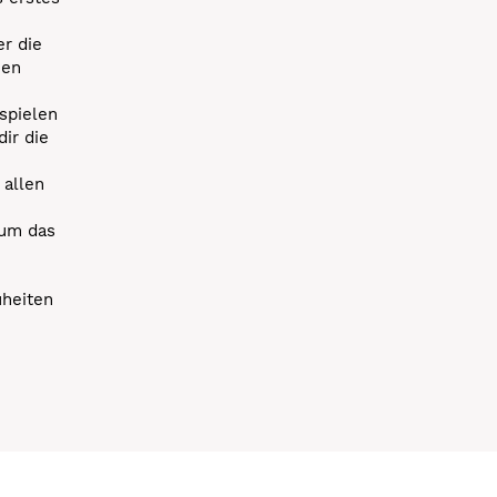
r die
uen
spielen
dir die
 allen
 um das
uheiten