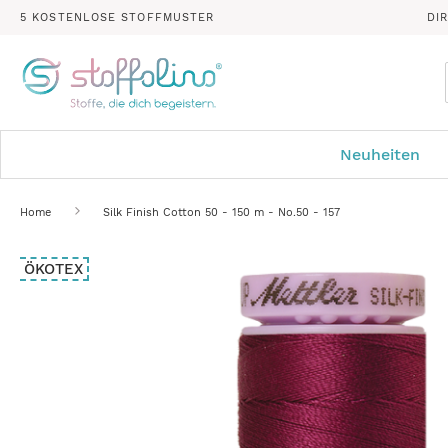
5 KOSTENLOSE STOFFMUSTER
DI
Neuheiten
Home
Silk Finish Cotton 50 - 150 m - No.50 - 157
Zum
ÖKOTEX
Ende
der
Bildergalerie
springen