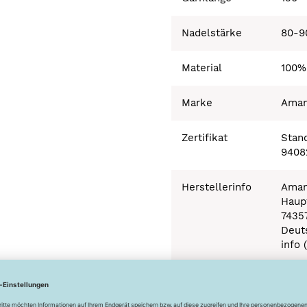
Nadelstärke
80-9
Material
100%
Marke
Ama
Zertifikat
Stand
9408
Herstellerinfo
Aman
Haupt
7435
Deut
info 
Besonderheiten
Ökot