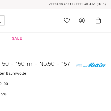
VERSANDKOSTENFREI AB 45€ (IN D)
Ware
0
Suche
SALE
n 50 - 150 m - No.50 - 157
rter Baumwolle
0-90
. 5%