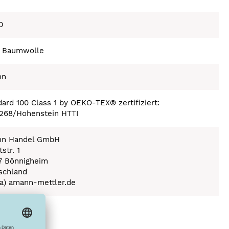
0
 Baumwolle
nn
ard 100 Class 1 by OEKO-TEX® zertifiziert:
268/Hohenstein HTTI
n Handel GmbH
str. 1
7 Bönnigheim
schland
(a) amann-mettler.de
ex