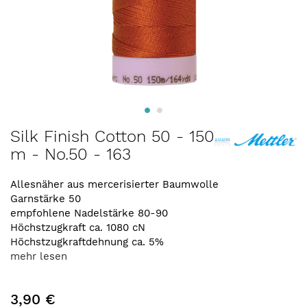
Zum
Silk Finish Cotton 50 - 150
Anfang
m - No.50 - 163
der
Bildergalerie
springen
Allesnäher aus mercerisierter Baumwolle
Garnstärke 50
empfohlene Nadelstärke 80-90
Höchstzugkraft ca. 1080 cN
Höchstzugkraftdehnung ca. 5%
mehr lesen
3,90 €