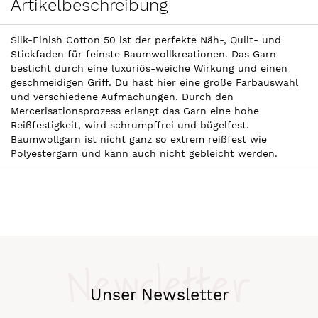
Artikelbeschreibung
Silk-Finish Cotton 50 ist der perfekte Näh-, Quilt- und
Stickfaden für feinste Baumwollkreationen. Das Garn
besticht durch eine luxuriös-weiche Wirkung und einen
geschmeidigen Griff. Du hast hier eine große Farbauswahl
und verschiedene Aufmachungen. Durch den
Mercerisationsprozess erlangt das Garn eine hohe
Reißfestigkeit, wird schrumpffrei und bügelfest.
Baumwollgarn ist nicht ganz so extrem reißfest wie
Polyestergarn und kann auch nicht gebleicht werden.
Newsletter
Unser Newsletter