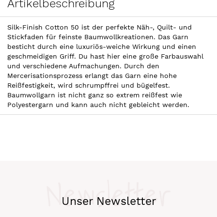
Artikelbeschreibung
Silk-Finish Cotton 50 ist der perfekte Näh-, Quilt- und
Stickfaden für feinste Baumwollkreationen. Das Garn
besticht durch eine luxuriös-weiche Wirkung und einen
geschmeidigen Griff. Du hast hier eine große Farbauswahl
und verschiedene Aufmachungen. Durch den
Mercerisationsprozess erlangt das Garn eine hohe
Reißfestigkeit, wird schrumpffrei und bügelfest.
Baumwollgarn ist nicht ganz so extrem reißfest wie
Polyestergarn und kann auch nicht gebleicht werden.
Newsletter
Unser Newsletter