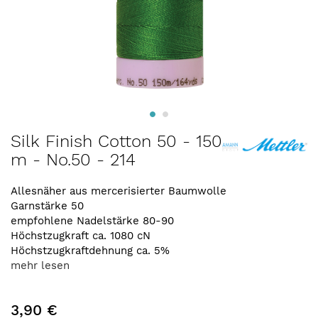
Zum
Silk Finish Cotton 50 - 150
Anfang
m - No.50 - 214
der
Bildergalerie
springen
Allesnäher aus mercerisierter Baumwolle
Garnstärke 50
empfohlene Nadelstärke 80-90
Höchstzugkraft ca. 1080 cN
Höchstzugkraftdehnung ca. 5%
mehr lesen
3,90 €