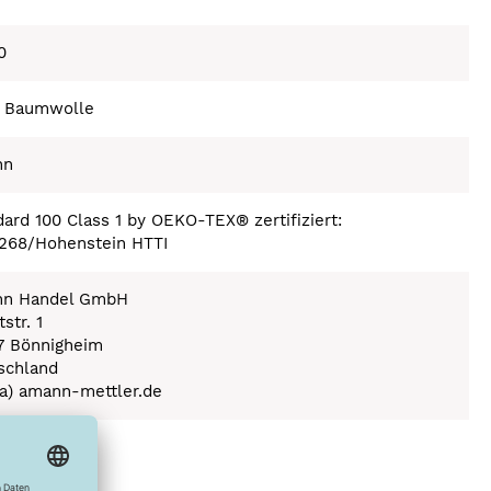
0
 Baumwolle
nn
ard 100 Class 1 by OEKO-TEX® zertifiziert:
268/Hohenstein HTTI
n Handel GmbH
str. 1
7 Bönnigheim
schland
(a) amann-mettler.de
ex