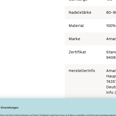
Nadelstärke
80-9
Material
100%
Marke
Ama
Zertifikat
Stand
9408
Herstellerinfo
Aman
Haupt
7435
Deut
info 
Besonderheiten
Ökot