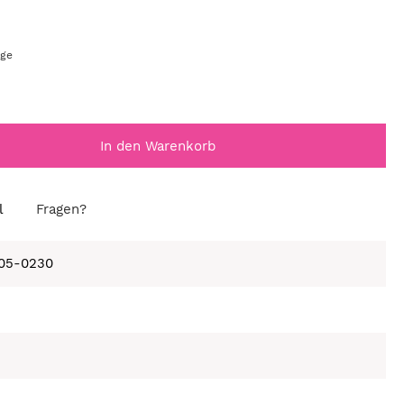
age
In den Warenkorb
l
Fragen?
105-0230