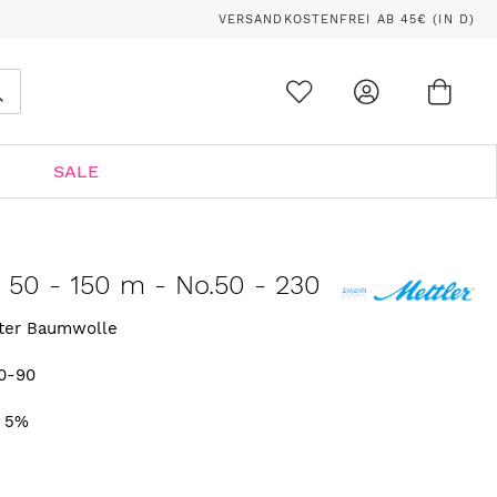
VERSANDKOSTENFREI AB 45€ (IN D)
Ware
0
Suche
SALE
n 50 - 150 m - No.50 - 230
rter Baumwolle
0-90
. 5%