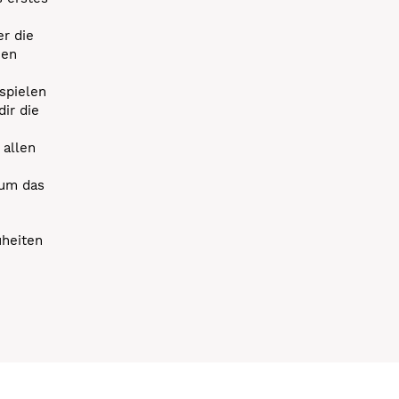
r die
uen
spielen
dir die
 allen
 um das
uheiten