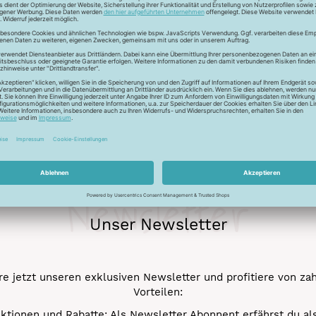
ckfaden für feinste Baumwollkreationen. Das Garn besticht durch
chungen. Durch den Mercerisationsprozess erlangt das Garn ein
ergarn und kann auch nicht gebleicht werden.
Newsletter
Unser Newsletter
e jetzt unseren exklusiven Newsletter und profitiere von za
Vorteilen:
ktionen und Rabatte: Als Newsletter Abonnent erfährst du al